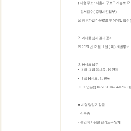
(
제출 주소
:
서울시 구로구 개봉로
12
-
원서접수
(
증명사진첨부
)
※
첨부파일 다운로드 후 이메일 접수
2.
과제물 심사 결과 공지
※
2025
년
12
월 11
일
(
목
)
개별통보
3.
응시료 납부
▪
3
급
, 2
급 응시료
: 10
만원
▪
1
급 응시료
: 15
만원
※
기업은행
167-131104-04-028 (
예
■
시험 당일 지참물
-
신분증
-
본인이 사용할 캘리도구 일체