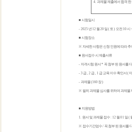
4.
과제물 제출에서 합격 한
■
시험일시
- 2025
년
12
월
20
일
(
토
)
오전
10
시
■
시험장소
※
자세한 사항은 신청 인원에 따라 추
■
원서접수 시 제출서류
-
자격시험 원서
*
꼭 첨부 된 원서를
- 3
급
, 2
급
, 1
급 교육 이수 확인서
(
마
-
과제물
(160
장
)
※
필히 과제물 심사를 위하여 과제물
■
지원방법
1.
원서 및 과제물 접수
: 12
월 0
1
일
(
※
접수기간엄수
/
꼭 첨부 된 원서를