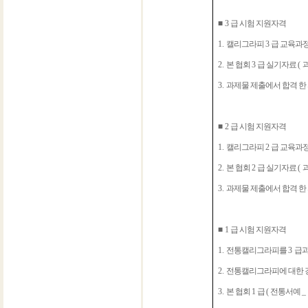
■
3
급 시험 지원자격
1.
캘리그라피
3
급 교육과
2.
본 협회
3
급 실기자료
(
3.
과제물 제출에서 합격 한
■
2
급 시험 지원자격
1.
캘리그라피
2
급 교육과
2.
본 협회
2
급 실기자료
(
3.
과제물 제출에서 합격 한
■
1
급 시험 지원자격
1.
전통캘리그라피를
3
급
2.
전통캘리그라피에 대한 강
3.
본 협회
1
급
(
전통서예
_