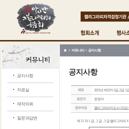
> 커뮤니티 > 공지사항
공지사항
공지사항
자료실
2025년 제32차 3급, 
운영자
제작의뢰
캘리그라피지도사 123급 원서
질문과답변
제
32
차
1
급
, 2
급
, 3
급 캘리그라피 