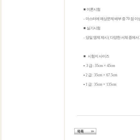
■
이론시험
-
마스터에 예상문제 배부 중
70
점 이
■
실기시험
-
당일 명제 제시
(
다양한 서체 중에서
■
시험지 사이즈
▪
3
급
: 35cm × 45cm
▪
2
급
: 35cm × 67.5cm
▪
1
급
: 35cm × 135cm